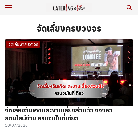
Skip
to
Search
content
for:
จัดเลี้ยงครบวงจร
ร
จัดเลี้ยงครบวงจร
หาร/รีวิว
เรา
กับเรา
ยสิ่งแวดล้อม
าม
เรา
จัดเลี้ยงวันเกิดและงานเลี้ยงส่วนตัว จองคิว
ออนไลน์ง่าย ครบจบในที่เดียว
18/07/2026