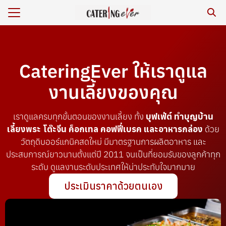
CateringEver ให้เราดูแล
ร
หาร/รีวิว
งานเลี้ยงของคุณ
เรา
เราดูแลครบทุกขั้นตอนของงานเลี้ยง ทั้ง
บุฟเฟ่ต์ ทำบุญบ้าน
กับเรา
เลี้ยงพระ โต๊ะจีน ค็อกเทล คอฟฟี่เบรค และอาหารกล่อง
ด้วย
ยสิ่งแวดล้อม
วัตถุดิบออร์แกนิคสดใหม่ มีมาตรฐานการผลิตอาหาร และ
ประสบการณ์ยาวนานตั้งแต่ปี 2011 จนเป็นที่ยอมรับของลูกค้าทุก
าม
ระดับ ดูแลงานระดับประเทศให้น่าประทับใจมากมาย
เรา
ประเมินราคาด้วยตนเอง