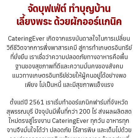
จัดบุฟเฟ่ต์ ทำบุญบ้าน
ดูราย
ดูราย
ละเอียด
ละเอียด
เลี้ยงพระ ด้วยผักออร์แกนิค
ดูราย
ดูราย
ดูราย
ละเอียด
ละเอียด
ละเอียด
CateringEver เกิดจากแรงบันดาลใจในการเปลี่ยน
ดูราย
วิถีชีวิตจากการพึ่งพาสารเคมี สู่การทำเกษตรอินทรีย์
ละเอียด
ดูราย
ดูราย
ที่ยั่งยืน เราเชื่อว่าความปลอดภัยทางอาหารคือพื้น
ละเอียด
ละเอียด
ดูราย
ฐานของสุขภาพที่ดีและความมั่นคงของสังคม
ละเอียด
แนวทางเกษตรอินทรีย์ช่วยให้ผู้คนอยู่ได้อย่างพอ
เพียง ไม่เป็นหนี้ และมีสุขภาพแข็งแรง
ตั้งแต่ปี 2561 เราเริ่มทำออร์แกนิคฟาร์มที่จังหวัด
สุพรรณบุรี ปัจจุบันมีพื้นที่กว่า 200 ไร่ ส่งผลผลิตสด
ใหม่ตรงสู่โรงงาน CateringEver ทุกวัน อาหารทุก
จานจึงมั่นใจได้ว่า ปลอดภัย ไร้สารพิษ และเต็มไปด้วย