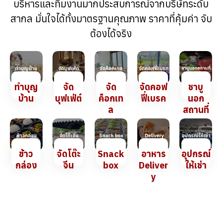
บริหารและทีมงานมากประสบการณ์จากบริษัทระดับ
สากล มั่นใจได้ทั้งมาตรฐานคุณภาพ ราคาที่คุ้มค่า จับ
ต้องได้จริง
ทำบุญ
จัด
จัด
จัดคอฟ
ชาบู
บ้าน
บุฟเฟ่ต์
ค็อกเท
ฟี่เบรค
นอก
ล
สถานที่
ข้าว
จัดโต๊ะ
Snack
อาหาร
อุปกรณ์
กล่อง
จีน
box
Deliver
ให้เช่า
y