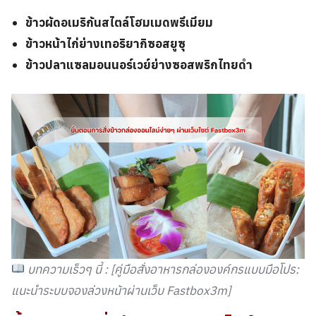
ข้าวผัดอเมริกันสไตล์โฮมเมดพรีเมียม
ข้าวหน้าไก่ย่างเทอริยากิซอสยูซุ
ข้าวปลาแซลมอนนอร์เวย์ย่างซอสพริกไทยดำ
บทความเร็วๆ นี้ : [คู่มือสั่งอาหารกล่ององค์กรแบบมือโปร:
แนะนำระบบจองล่วงหน้าผ่านเว็บ Fastbox3m]