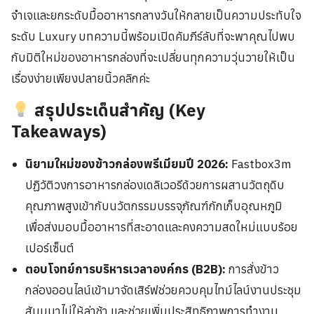
จำเจและยกระดับมื้ออาหารกลางวันให้กลายเป็นความประทับใจ
ระดับ Luxury บทความนี้พร้อมเปิดคัมภีร์ลับที่จะพาคุณไปพบ
กับมิติใหม่ของอาหารกล่องที่จะเปลี่ยนทุกความวุ่นวายให้เป็น
เรื่องง่ายเพียงปลายนิ้วคลิกค่ะ
สรุปประเด็นสำคัญ (Key
Takeaways)
นิยามใหม่ของข้าวกล่องพรีเมียมปี 2026:
Fastbox3m
ปฏิวัติวงการอาหารกล่องเดลิเวอรีด้วยการผสานวัตถุดิบ
คุณภาพสูงเข้ากับนวัตกรรมบรรจุภัณฑ์กักเก็บอุณหภูมิ
เพื่อส่งมอบมื้ออาหารที่สะอาดและคงความสดใหม่แบบร้อย
เปอร์เซ็นต์
ตอบโจทย์การบริหารเวลาองค์กร (B2B):
การสั่งข้าว
กล่องออนไลน์เข้ามาจัดเสิร์ฟช่วยควบคุมไทม์ไลน์งานประชุม
สัมมนาไม่ให้ล่าช้า และช่วยเพิ่มประสิทธิภาพการทำงาน