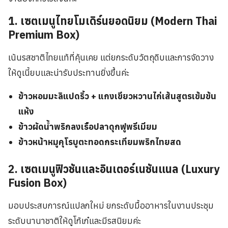
1. เซตเมนูไทยโมเดิร์นยอดนิยม (Modern Thai
Premium Box)
เน้นรสชาติไทยแท้ที่คุ้นเคย แต่ยกระดับวัตถุดิบและการจัดวาง
ให้ดูเนี้ยบและน่ารับประทานยิ่งขึ้นค่ะ
ข้าวหอมมะลิแปดริ้ว + แกงเขียวหวานไก่เส้นสูตรเข้มข้น
แห้ง
ข้าวผัดน้ำพริกลงเรือปลาดุกฟูพรีเมียม
ข้าวหน้าหมูคุโรบูตะทอดกระเทียมพริกไทยสด
2. เซตเมนูฟิวชันและอินเตอร์เนชันแนล (Luxury
Fusion Box)
มอบประสบการณ์แปลกใหม่ ยกระดับมื้ออาหารในงานประชุม
ระดับนานาชาติให้ดูโก้เก๋และมีรสนิยมค่ะ