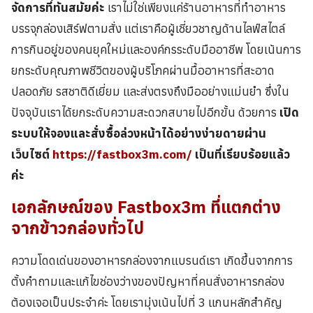
จัดการที่ทันสมัยค่ะ
เราไม่ใช่เพียงแค่ร้านอาหารที่ทำอาหาร
บรรจุกล่องเสิร์ฟตามสั่ง แต่เราคือผู้เชี่ยวชาญด้านไลฟ์สไตล์
การกินอยู่ของคนยุคใหม่และองค์กรระดับมืออาชีพ โดยเน้นการ
ยกระดับคุณภาพชีวิตของผู้บริโภคผ่านมื้ออาหารที่สะอาด
ปลอดภัย รสชาติดีเยี่ยม และส่งตรงถึงมืออย่างแม่นยำ ซึ่งใน
ปัจจุบันเราได้ยกระดับความสะดวกสบายไปอีกขั้น ด้วยการ
เปิด
ระบบให้จองและสั่งซื้อล่วงหน้าได้อย่างง่ายดายผ่าน
เว็บไซต์
https://fastbox3m.com/
เป็นที่เรียบร้อยแล้ว
ค่ะ
เอกลักษณ์ของ
Fastbox3m
ที่แตกต่าง
จากข้าวกล่องทั่วไป
ความโดดเด่นของอาหารกล่องจากแบรนด์เรา เกิดขึ้นจากการ
ตั้งคำถามและแก้ไขช่องว่างของปัญหาที่คนสั่งอาหารกล่อง
ต้องเจอเป็นประจำค่ะ โดยเรามุ่งเน้นไปที่ 3 แกนหลักสำคัญ