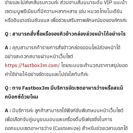
ง่ายและไม่ส่งกลิ่นรบกวนค่ะ ส่วนงานสัมมนาระดับ VIP แนะนำ
เซตเมนูพรีเมียมที่มีความหลากหลาย เช่น หมวดไทยโมเดิร์น
หรืออินเตอร์เนชันแนล เพื่อช่วยเสริมภาพลักษณ์ขององค์กรค่ะ
Q : สามารถสั่งซื้อหรือจองคิวข้าวกล่องล่วงหน้าได้อย่างไร
A :
คุณสามารถทำรายการสั่งข้าวกล่องออนไลน์ล่วงหน้าได้
อย่างสะดวกสบายผ่านหน้าเว็บไซต์
https://fastbox3m.com/
โดยระบบจะคำนวณราคาสรุปยอด
ค่าใช้จ่ายให้อย่างชัดเจนและโปร่งใสทันทีค่ะ
Q : ทาง Fastbox3m มีบริการจัดเซตอาหารว่างหรือสแน็
คบ็อกซ์ด้วยไหม
A :
มีบริการค่ะ ลูกค้าสามารถใช้ฟังก์ชันพิเศษบนหน้าเว็บไซต์
เพื่อเลือกจับคู่เมนูขนมอบและเครื่องดื่มรีเฟรชชิ่งในการ
ออกแบบเซตอาหารว่าง (Customize) สำหรับช่วงเวลาเบรกได้