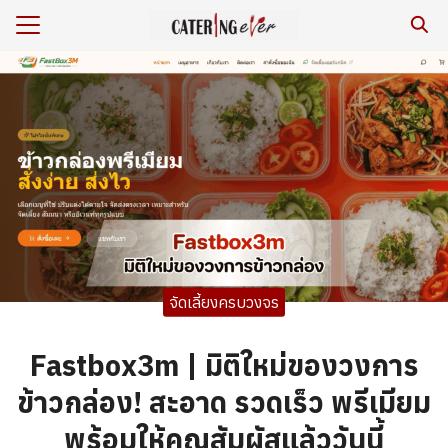
Skip
to
Search
content
for:
ร
หาร/รีวิว
เรา
กับเรา
ยสิ่งแวดล้อม
จัดเลี้ยงครบวงจร
าม
เรา
Fastbox3m | มิติใหม่ของวงการ
ข้าวกล่อง! สะอาด รวดเร็ว พรีเมียม
พร้อมให้คุณสัมผัสแล้ววันนี้