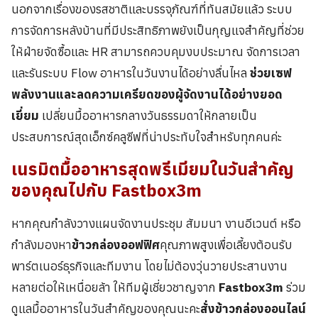
นอกจากเรื่องของรสชาติและบรรจุภัณฑ์ที่ทันสมัยแล้ว ระบบ
การจัดการหลังบ้านที่มีประสิทธิภาพยังเป็นกุญแจสำคัญที่ช่วย
ให้ฝ่ายจัดซื้อและ HR สามารถควบคุมงบประมาณ จัดการเวลา
และรันระบบ Flow อาหารในวันงานได้อย่างลื่นไหล
ช่วยเซฟ
พลังงานและลดความเครียดของผู้จัดงานได้อย่างยอด
เยี่ยม
เปลี่ยนมื้ออาหารกลางวันธรรมดาให้กลายเป็น
ประสบการณ์สุดเอ็กซ์คลูซีฟที่น่าประทับใจสำหรับทุกคนค่ะ
เนรมิตมื้ออาหารสุดพรีเมียมในวันสำคัญ
ของคุณไปกับ Fastbox3m
หากคุณกำลังวางแผนจัดงานประชุม สัมมนา งานอีเวนต์ หรือ
กำลังมองหา
ข้าวกล่องออฟฟิศ
คุณภาพสูงเพื่อเลี้ยงต้อนรับ
พาร์ตเนอร์ธุรกิจและทีมงาน โดยไม่ต้องวุ่นวายประสานงาน
หลายต่อให้เหนื่อยล้า ให้ทีมผู้เชี่ยวชาญจาก
Fastbox3m
ร่วม
ดูแลมื้ออาหารในวันสำคัญของคุณนะคะ
สั่งข้าวกล่องออนไลน์