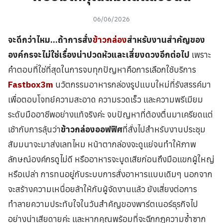
06/06/2026
จะดีกว่าไหม…ถ้าการสั่ง
ข้าวกล่อง
สำหรับงานสำคัญของ
องค์กรจะไม่ใช่เรื่องน่าปวดหัวและเสี่ยงดวงอีกต่อไป
เพราะ
คำตอบที่ใช่ที่สุดในการจบทุกปัญหาคือการเลือกใช้บริการ
Fastbox3m
นวัตกรรมอาหารกล่องรูปแบบใหม่ที่รังสรรค์มา
เพื่อตอบโจทย์ความสะอาด ความรวดเร็ว และความพรีเมียม
ระดับมืออาชีพอย่างแท้จริงค่ะ จบปัญหาที่ต้องตื่นมาเครียดแต่
เช้ากับการลุ้นว่า
ข้าวกล่องออฟฟิศ
ที่สั่งไปสำหรับงานประชุม
สัมมนาจะมาส่งเลทไหม หน้าตากล่องจะดูแย่จนทำให้ภาพ
ลักษณ์องค์กรดูไม่ดี หรืออาหารจะบูดเสียก่อนถึงมือแขกผู้ใหญ่
หรือเปล่า การทนอยู่กับระบบการสั่งอาหารแบบเดิมๆ นอกจาก
จะสร้างความเหนื่อยล้าให้กับผู้จัดงานแล้ว ยังเสี่ยงต่อการ
ทำลายความประทับใจในวันสำคัญของพาร์ตเนอร์ธุรกิจไป
อย่างน่าเสียดายค่ะ และหากคุณพร้อมที่จะฉีกกฎความซ้ำซาก