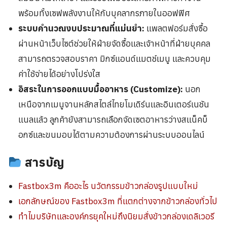
พร้อมทั้งเซฟพลังงานให้กับบุคลากรภายในออฟฟิศ
ระบบคำนวณงบประมาณที่แม่นยำ:
แพลตฟอร์มสั่งซื้อ
ผ่านหน้าเว็บไซต์ช่วยให้ฝ่ายจัดซื้อและเจ้าหน้าที่ฝ่ายบุคคล
สามารถตรวจสอบราคา มิกซ์แอนด์แมตช์เมนู และควบคุม
ค่าใช้จ่ายได้อย่างโปร่งใส
อิสระในการออกแบบมื้ออาหาร (Customize):
นอก
เหนือจากเมนูจานหลักสไตล์ไทยโมเดิร์นและอินเตอร์เนชัน
แนลแล้ว ลูกค้ายังสามารถเลือกจัดเซตอาหารว่างสแน็คบ็
อกซ์และขนมอบได้ตามความต้องการผ่านระบบออนไลน์
สารบัญ
Fastbox3m คืออะไร นวัตกรรมข้าวกล่องรูปแบบใหม่
เอกลักษณ์ของ Fastbox3m ที่แตกต่างจากข้าวกล่องทั่วไป
ทำไมบริษัทและองค์กรยุคใหม่ถึงนิยมสั่งข้าวกล่องเดลิเวอรี