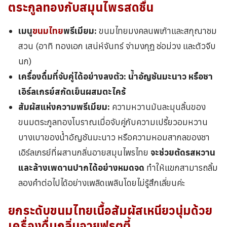
ตระกูลทองกับสมุนไพรสดชื่น
เมนู
ขนมไทย
พรีเมียม:
ขนมไทยมงคลนพเก้าและสกุณาชม
สวน (อาทิ ทองเอก เสน่ห์จันทร์ จ่ามงกุฎ ช่อม่วง และตัวจีบ
นก)
เครื่องดื่มที่จับคู่ได้อย่างลงตัว:
น้ำอัญชันมะนาว หรือชา
เอิร์ลเกรย์สกัดเย็นผสมตะไคร้
สัมผัสแห่งความพรีเมียม:
ความหวานมันละมุนลิ้นของ
ขนมตระกูลทองโบราณเมื่อจับคู่กับความเปรี้ยวอมหวาน
บางเบาของน้ำอัญชันมะนาว หรือความหอมสากลของชา
เอิร์ลเกรย์ที่ผสานกลิ่นอายสมุนไพรไทย
จะช่วยตัดรสหวาน
และล้างเพดานปากได้อย่างหมดจด
ทำให้แขกสามารถลิ้ม
ลองคำต่อไปได้อย่างเพลิดเพลินโดยไม่รู้สึกเลี่ยนค่ะ
ยกระดับขนมไทยเนื้อสัมผัสเหนียวนุ่มด้วย
เครื่องดื่มกลิ่นอายฟรุตตี้