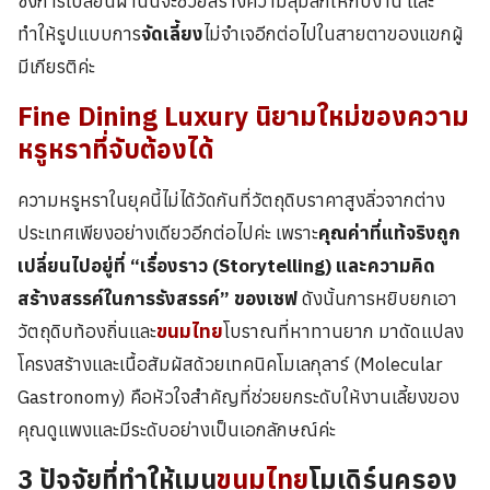
ซึ่งการเปลี่ยนผ่านนี้จะช่วยสร้างความลุ่มลึกให้กับงาน และ
ทำให้รูปแบบการ
จัดเลี้ยง
ไม่จำเจอีกต่อไปในสายตาของแขกผู้
มีเกียรติค่ะ
Fine Dining Luxury นิยามใหม่ของความ
หรูหราที่จับต้องได้
ความหรูหราในยุคนี้ไม่ได้วัดกันที่วัตถุดิบราคาสูงลิ่วจากต่าง
ประเทศเพียงอย่างเดียวอีกต่อไปค่ะ เพราะ
คุณค่าที่แท้จริงถูก
เปลี่ยนไปอยู่ที่ “เรื่องราว (Storytelling) และความคิด
สร้างสรรค์ในการรังสรรค์” ของเชฟ
ดังนั้นการหยิบยกเอา
วัตถุดิบท้องถิ่นและ
ขนมไทย
โบราณที่หาทานยาก มาดัดแปลง
โครงสร้างและเนื้อสัมผัสด้วยเทคนิคโมเลกุลาร์ (Molecular
Gastronomy) คือหัวใจสำคัญที่ช่วยยกระดับให้งานเลี้ยงของ
คุณดูแพงและมีระดับอย่างเป็นเอกลักษณ์ค่ะ
3 ปัจจัยที่ทำให้เมนู
ขนมไทย
โมเดิร์นครอง