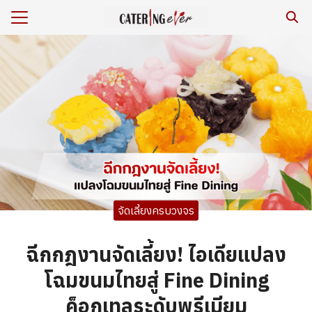
Skip
to
Search
content
for:
ร
หาร/รีวิว
เรา
กับเรา
ยสิ่งแวดล้อม
จัดเลี้ยงครบวงจร
าม
เรา
ฉีกกฎงานจัดเลี้ยง! ไอเดียแปลง
โฉมขนมไทยสู่ Fine Dining
ค็อกเทลระดับพรีเมียม