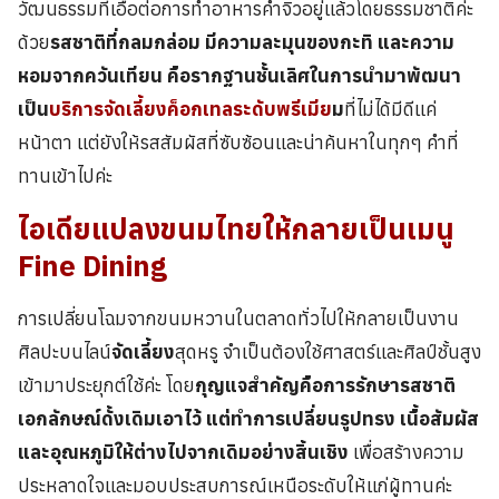
วัฒนธรรมที่เอื้อต่อการทำอาหารคำจิ๋วอยู่แล้วโดยธรรมชาติค่ะ
ด้วย
รสชาติที่กลมกล่อม มีความละมุนของกะทิ และความ
หอมจากควันเทียน คือรากฐานชั้นเลิศในการนำมาพัฒนา
เป็น
บริการจัดเลี้ยงค็อกเทลระดับพรีเมีย
ม
ที่ไม่ได้มีดีแค่
หน้าตา แต่ยังให้รสสัมผัสที่ซับซ้อนและน่าค้นหาในทุกๆ คำที่
ทานเข้าไปค่ะ
ไอเดียแปลงขนมไทยให้กลายเป็นเมนู
Fine Dining
การเปลี่ยนโฉมจากขนมหวานในตลาดทั่วไปให้กลายเป็นงาน
ศิลปะบนไลน์
จัดเลี้ยง
สุดหรู จำเป็นต้องใช้ศาสตร์และศิลป์ชั้นสูง
เข้ามาประยุกต์ใช้ค่ะ โดย
กุญแจสำคัญคือการรักษารสชาติ
เอกลักษณ์ดั้งเดิมเอาไว้ แต่ทำการเปลี่ยนรูปทรง เนื้อสัมผัส
และอุณหภูมิให้ต่างไปจากเดิมอย่างสิ้นเชิง
เพื่อสร้างความ
ประหลาดใจและมอบประสบการณ์เหนือระดับให้แก่ผู้ทานค่ะ