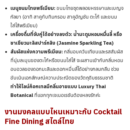
เมนูขนมไทยพรีเมียม:
ขนมไทยชุดพลอยหรรษาและเบญจ
กัลยา (อาทิ สาคูทับทิมกรอบ สาคูอัญชัน ตะโก้ และขนม
ใส่ไส้พรีเมียม)
เครื่องดื่มที่จับคู่ได้อย่างลงตัว:
น้ำมะตูมหอมหมื่นลี้ หรือ
ชาเขียวมะลิสปาร์กลิง (Jasmine Sparkling Tea)
สัมผัสแห่งความพรีเมียม:
กลิ่นอบควันเทียนและรสสัมผัส
ที่นุ่มละมุนของตะโก้หรือขนมใส่ไส้ จะผสานเข้ากับกลิ่นหอม
อบอวลของดอกมะลิและดอกหมื่นลี้ได้อย่างกลมกลืน ช่วย
ขับเน้นเอกลักษณ์ความประณีตของวัตถุดิบธรรมชาติ
ทำให้ไลน์ค็อกเทลมีกลิ่นอายแบบ Luxury Thai
Botanical
ที่แขกทุกเจเนอเรชันต้องหลงรักค่ะ
งานมงคลแบบไหนเหมาะกับ Cocktail
Fine Dining สไตล์ไทย