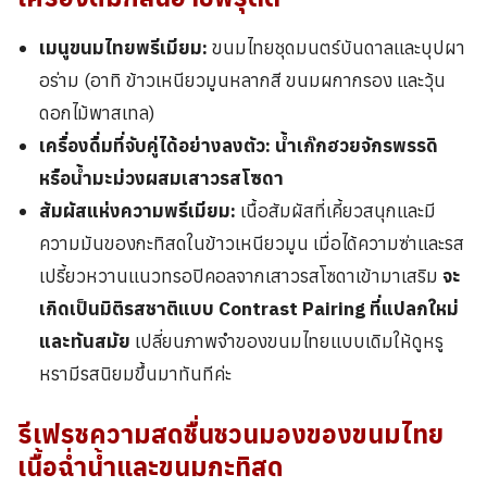
เมนูขนมไทยพรีเมียม:
ขนมไทยชุดมนตร์บันดาลและบุปผา
อร่าม (อาทิ ข้าวเหนียวมูนหลากสี ขนมผกากรอง และวุ้น
ดอกไม้พาสเทล)
เครื่องดื่มที่จับคู่ได้อย่างลงตัว:
น้ำเก๊กฮวยจักรพรรดิ
หรือน้ำมะม่วงผสมเสาวรสโซดา
สัมผัสแห่งความพรีเมียม:
เนื้อสัมผัสที่เคี้ยวสนุกและมี
ความมันของกะทิสดในข้าวเหนียวมูน เมื่อได้ความซ่าและรส
เปรี้ยวหวานแนวทรอปิคอลจากเสาวรสโซดาเข้ามาเสริม
จะ
เกิดเป็นมิติรสชาติแบบ Contrast Pairing ที่แปลกใหม่
และทันสมัย
เปลี่ยนภาพจำของขนมไทยแบบเดิมให้ดูหรู
หรามีรสนิยมขึ้นมาทันทีค่ะ
รีเฟรชความสดชื่นชวนมองของขนมไทย
เนื้อฉ่ำน้ำและขนมกะทิสด