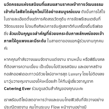
นวัตกรรมแห่งรสนิยมที่ผสมผสานรากเหง้าทางวัฒนธรรม
เข้ากับไลฟ์สไตล์ยุคใหม่ได้อย่างสมบูรณ์แบบ
ดังนั้นการใส่ใจ
ในรายละเอียดตั้งแต่การคัดสรรวัตถุดิบ การจัดพรีเซนเตชันที่
วิจิตรบรรจง ไปจนถึงศิลปะการจับคู่รสชาติกับเครื่องดื่มรีเฟรช
ชิ่ง
ล้วนเป็นกุญแจสำคัญที่ช่วยยกระดับภาพลักษณ์ของเจ้า
ภาพให้ดูแพงและมีระดับ
ในสายตาของแขกผู้ร่วมงานทุกคน
ค่ะ
หากคุณกำลังวางแผนจัดงานแต่งงาน งานหมั้น หรือพิธีมงคล
ที่ต้องการความเนี้ยบ เป๊ะเปี่ยมไปด้วยรสนิยม และอยากสร้าง
ทอล์กออฟเดอะทาวน์ด้วยไลน์อาหารสุด Luxury โดยไม่ต้องลง
มาวุ่นวายคุมงานเองให้เหนื่อยล้า ให้ทีมผู้เชี่ยวชาญจาก
Catering Ever
ร่วมดูแลวันสำคัญของคุณนะคะ
เราพร้อมดีไซน์เซตอาหารว่างและขนมไทยฟิวชันที่จัดวางอย่าง
ประณีตงดงาม คุมโทนระบบ Flow หน้างานอย่างมี