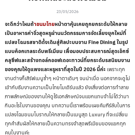
23/05/2026
จะดีกว่าไหมถ้
าขนมไทย
หน้าตาคุ้นเคยถูกยกระดับให้กลาย
เป็นอาหารคำจิ๋วสุดหรูผ่านนวัตกรรมการจัดเลี้ยงยุคใหม่ที่
แปลงโฉมรสชาติดั้งเดิมสู่ศิลปะบนจาน Fine Dining ในรูป
แบบค็อกเทลระดับพรีเมียม เพื่อมอบประสบการณ์สุดเอ็กซ์
คลูซีฟและสร้างทอล์กออฟเดอะทาวน์ที่ยกระดับรสนิยมงาน
ของคุณให้ดูแพงและหรูหราที่สุดในปี 2026 นี้ค่ะ
เพราะทุก
งานต่างก็เสิร์ฟเมนูซ้ำๆ หน้าตาเดิมๆ จนน่าเบื่อ นอกจากจะดูไม่
เข้ากับธีมงานความเป็นไทยโมเดิร์นแล้ว ยังเสี่ยงต่อการทำลาย
ภาพลักษณ์ของงานให้ดูไร้เอกลักษณ์จนแขกแทบจำไม่ได้ว่ามา
กินอะไรในงานของคุณ บทความนี้เราพร้อมเผยคัมภีร์ลับในการ
แปลงโฉมขนมโบราณให้กลายเป็นเมนูสุด Luxury ที่จะเปลี่ยน
ทุกคำสัมผัสให้กลายเป็นความทรงจำสุดพรีเมียมของแขกทุก
คนในงานค่ะ