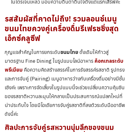
ไนโตรเจนเหลว มอบความตื่นตาตื่นใจตั้งแต่แรกเสิร์ฟค่ะ
รสสัมผัสที่คาดไม่ถึง! รวมลอนช์เมนู
ขนมไทยควงคู่เครื่องดื่มรีเฟรชชิ่งสุด
เอ็กซ์คลูซีฟ
กุญแจสำคัญในการยกระดับ
ขนมไทย
ดั้งเดิมให้ก้าวสู่
มาตรฐาน Fine Dining ในรูปแบบไลน์อาหาร
ค็อกเทลระดับ
พรีเมียม
คือความคิดสร้างสรรค์ในการรังสรรค์รสชาติ รูปทรง
และการจับคู่ (Pairing) เมนูอาหารว่างกับเครื่องดื่มอย่างมีชั้น
เชิงค่ะ เพราะการจัดเลี้ยงในรูปแบบนี้จะช่วยเปลี่ยนความคุ้นชิน
ของรสชาติหวานละมุนให้กลายเป็นประสบการณ์แปลกใหม่ที่
น่าประทับใจ โดยมีไอเดียการจับคู่รสชาติที่ลงตัวระดับมืออาชีพ
ดังนี้ค่ะ
ศิลปะการจับคู่รสหวานนุ่มลึกของขนม