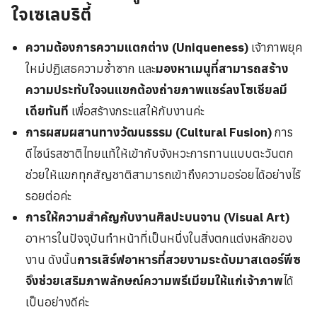
ใจเซเลบริตี้
ความต้องการความแตกต่าง (Uniqueness)
เจ้าภาพยุค
ใหม่ปฏิเสธความซ้ำซาก และ
มองหาเมนูที่สามารถสร้าง
ความประทับใจจนแขกต้องถ่ายภาพแชร์ลงโซเชียลมี
เดียทันที
เพื่อสร้างกระแสให้กับงานค่ะ
การผสมผสานทางวัฒนธรรม (Cultural Fusion)
การ
ดีไซน์รสชาติไทยแท้ให้เข้ากับจังหวะการทานแบบตะวันตก
ช่วยให้แขกทุกสัญชาติสามารถเข้าถึงความอร่อยได้อย่างไร้
รอยต่อค่ะ
การให้ความสำคัญกับงานศิลปะบนจาน (Visual Art)
อาหารในปัจจุบันทำหน้าที่เป็นหนึ่งในสิ่งตกแต่งหลักของ
งาน ดังนั้น
การเสิร์ฟอาหารที่สวยงามระดับมาสเตอร์พีซ
จึงช่วยเสริมภาพลักษณ์ความพรีเมียมให้แก่เจ้าภาพ
ได้
เป็นอย่างดีค่ะ