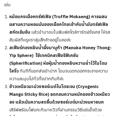
เช่น
หม้อแกงเผือกทรัฟเฟิล (Truffle Mokaeng) การผสม
ผสานความหอมมันของเผือกไทยเข้ากับน้ำมันทรัฟเฟิล
สกัดเข้มข้น
แล้วนำมาอบในพิมพ์สไตล์ทาร์ตฝรั่งเศส ให้รส
สัมผัสที่หรูหราลุ่มลึกค้างอยู่ในคอค่ะ
สเฟียร์ทองหยิบน้ำผึ้งมานูก้า (Manuka Honey Thong-
Yip Sphere)
ใช้เทคนิคสเฟียริฟิเคชัน
(Spherification) ห่อหุ้มน้ำทองหยิบหวานฉ่ำไว้ในโดม
ใสจิ๋ว
ทันทีที่แขกส่งเข้าปาก โดมจะแตกออกกระจายความ
หวานละมุนไปทั่วทั้งปากทันทีค่ะ
ข้าวเหนียวมะม่วงซอร์เบต์ไนโตรเจน (Cryogenic
Mango Sticky Rice) ลดทอนความหนักของข้าวเหนียว
ลง แล้วเน้นความสดชื่นด้วยซอร์เบต์มะม่วงมหาชนก
เสิร์ฟพร้อมโฟมกะทิเบาหวิวที่ผ่านกรรมวิธีแช่แข็งด้วย