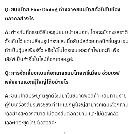
Q: ขนมไทย Fine Dining ต่างจากขนมไทยทั่วไปในท้อง
ตลาดอย่างไร
A:
ต่างกันที่กรรมวิธีและรูปแบบนำเสนอค่ะ โดยจะยังคงรสชาติ
ดั้งเดิมไว้ แต่เปลี่ยนรูปทรงและเนื้อสัมผัสด้วยเทคนิคชั้นสูง เช่น
ทำเป็นวุ้นสเฟียร์จิ๋ว หรือใช้ไนโตรเจนเหลวทำโฟมกะทิ เพื่อ
เสิร์ฟเป็นคำจิ๋วในไลน์ค็อกเทลหรูค่ะ
Q: การจัดเลี้ยงแบบค็อกเทลขนมไทยพรีเมียม ช่วยเซฟ
พลังงานแขกผู้ใหญ่ได้อย่างไร
A:
ขนมไทยประยุกต์ถูกดีไซน์มาในขนาดพอดีคำ หยิบทานง่าย
คู่กับเครื่องดื่มรีเฟรชชิ่ง ทำให้แขกผู้ใหญ่สามารถเดินเลือกทาน
ได้อย่างสะดวกสบาย ไม่ต้องยืนต่อคิวนาน และไม่ต้องกลัว
เลอะเทอะชุดไทยตัวสวยค่ะ