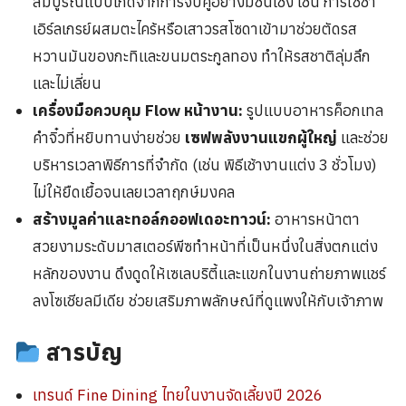
สมบูรณ์แบบเกิดจากการจับคู่อย่างมีชั้นเชิง เช่น การใช้ชา
เอิร์ลเกรย์ผสมตะไคร้หรือเสาวรสโซดาเข้ามาช่วยตัดรส
หวานมันของกะทิและขนมตระกูลทอง ทำให้รสชาติลุ่มลึก
และไม่เลี่ยน
เครื่องมือควบคุม Flow หน้างาน:
รูปแบบอาหารค็อกเทล
คำจิ๋วที่หยิบทานง่ายช่วย
เซฟพลังงานแขกผู้ใหญ่
และช่วย
บริหารเวลาพิธีการที่จำกัด (เช่น พิธีเช้างานแต่ง 3 ชั่วโมง)
ไม่ให้ยืดเยื้อจนเลยเวลาฤกษ์มงคล
สร้างมูลค่าและทอล์กออฟเดอะทาวน์:
อาหารหน้าตา
สวยงามระดับมาสเตอร์พีซทำหน้าที่เป็นหนึ่งในสิ่งตกแต่ง
หลักของงาน ดึงดูดให้เซเลบริตี้และแขกในงานถ่ายภาพแชร์
ลงโซเชียลมีเดีย ช่วยเสริมภาพลักษณ์ที่ดูแพงให้กับเจ้าภาพ
สารบัญ
เทรนด์ Fine Dining ไทยในงานจัดเลี้ยงปี 2026