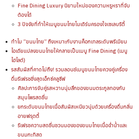
Fine Dining Luxury นิยามใหม่ของความหรูหราที่จับ
ต้องได้
3 ปัจจัยที่ทำให้เมนูขนมไทยโมเดิร์นครองใจเซเลบริตี้
ทำไม “ขนมไทย” ถึงเหมาะกับงานค็อกเทลระดับพรีเมียม
ไอเดียแปลงขนมไทยให้กลายเป็นเมนู Fine Dining (เมนู
ไฮไลต์)
รสสัมผัสที่คาดไม่ถึง! รวมลอนช์เมนูขนมไทยควงคู่เครื่อง
ดื่มรีเฟรชชิ่งสุดเอ็กซ์คลูซีฟ
ศิลปะการจับคู่รสหวานนุ่มลึกของขนมตระกูลทองกับ
สมุนไพรสดชื่น
ยกระดับขนมไทยเนื้อสัมผัสเหนียวนุ่มด้วยเครื่องดื่มกลิ่น
อายฟรุตตี้
รีเฟรชความสดชื่นชวนมองของขนมไทยเนื้อฉ่ำน้ำและ
ขนมกะทิสด