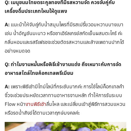
Q: เมนูขนมไทยตระกูลทองที่มีรสหวานจัด ควรจับคู่กับ
เครื่องดื่มประเภทไหนให้ดูแพง
A:
แนะนำให้จับคู่กับน้ำสมุนไพรที่มีรสเปรี้ยวอมหวานบางเบา
เช่น น้ำอัญชันมะนาว หรือชาเอิร์ลเกรย์สกัดเย็นผสมตะไคร้ ค่ะ
กลิ่นหอมและรสรีเฟรชจะช่วยตัดรสหวานและล้างเพดานปากได้
อย่างหมดจด
Q: ทำไมงานหมั้นหรือพิธีเช้างานแต่ง ถึงเหมาะกับการจัด
อาหารสไตล์ไทยค็อกเทลพรีเมียม
A:
เพราะพิธีเช้ามีไทม์ไลน์ที่กระชับมากค่ะ การใช้ไลน์ค็อกเทลคำ
จิ๋วจะช่วยประหยัดเวลาทานอาหารจานหลัก ทำให้การรันระบบ
Flow หน้า
งานพิธีเช้า
ลื่นไหล และเปลี่ยนเข้าสู่พิธีการสวมแหวน
หรือรดน้ำสังข์ได้ตามเวลาฤกษ์มงคลค่ะ