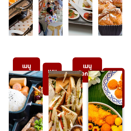
เมนู
เมนู
เมนู
บุฟเฟ่ต์
ค็อกเทล
เมนู
โต๊ะ
คอฟ
จีน
ฟี่
เบรค