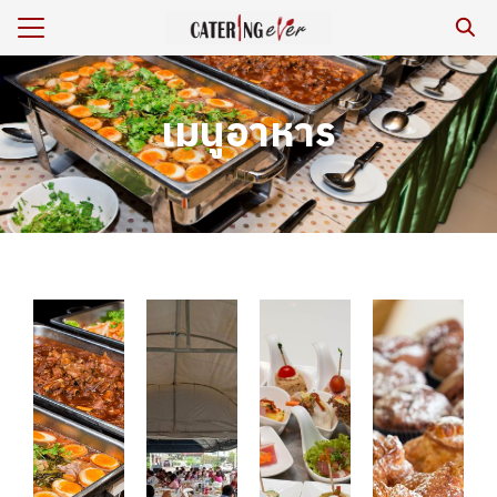
เมนูอาหาร
ร
หาร/รีวิว
เรา
กับเรา
ยสิ่งแวดล้อม
าม
เรา