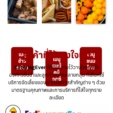
ลูกค้าที่ไว้วางใจเรา
เมนู
เมนู
เมนู
ข้าว
ขนม
สแน็
CateringEver
ได้รับความไว้วางใจจากทั้ง
กล่อง
ไทย
คบ็
องค์กรชั้นนำและลูกค้าหลากหลายกลุ่ม ที่เลือกใช้
อกซ์
บริการจัดเลี้ยงของเราในโอกาสสำคัญต่าง ๆ ด้วย
มาตรฐานคุณภาพและการบริการที่ใส่ใจทุกราย
ละเอียด