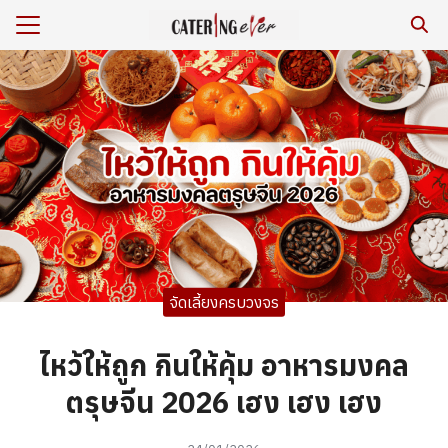
Skip
to
Search
content
for:
ร
หาร/รีวิว
เรา
กับเรา
ยสิ่งแวดล้อม
จัดเลี้ยงครบวงจร
าม
เรา
ไหว้ให้ถูก กินให้คุ้ม อาหารมงคล
ตรุษจีน 2026 เฮง เฮง เฮง