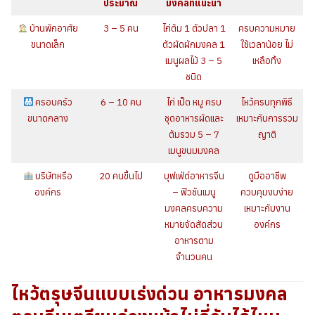
ประมาณ
มงคลที่แนะนำ
บ้านพักอาศัย
3 – 5 คน
ไก่ต้ม 1 ตัวปลา 1
ครบความหมาย
ขนาดเล็ก
ตัวผัดผักมงคล 1
ใช้เวลาน้อย ไม่
เมนูผลไม้ 3 – 5
เหลือทิ้ง
ชนิด
ครอบครัว
6 – 10 คน
ไก่ เป็ด หมู ครบ
ไหว้ครบทุกพิธี
ขนาดกลาง
ชุดอาหารผัดและ
เหมาะกับการรวม
ต้มรวม 5 – 7
ญาติ
เมนูขนมมงคล
บริษัทหรือ
20 คนขึ้นไป
บุฟเฟ่ต์อาหารจีน
ดูมืออาชีพ
องค์กร
– ฟิวชันเมนู
ควบคุมงบง่าย
มงคลครบความ
เหมาะกับงาน
หมายจัดสัดส่วน
องค์กร
อาหารตาม
จำนวนคน
ไหว้ตรุษจีน
แบบเร่งด่วน อาหารมงคล