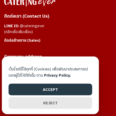
ติดต่อเรา (Contact Us)
LINE ID:
@cateringever
(คลิกเพื่อเพิ่มเพื่อน)
ติดต่อฝ่ายขาย (Sales)
Company address
สำนักงานใหญ่ :
เว็บไซต์นี้ใช้คุกกี้ (Cookies) เพื่อพัฒนาประสบการณ์
888/104 ถนนสุขุมวิท อำเภอเมือง จังหวัดสมุทรปราการ
ของผู้ใช้ให้ดียิ่งขึ้น ตาม
Privacy Policy.
โรงงาน :
69/88 ถนนเลียบคลองส่งน้ำสุวรรณภูมิ อำเภอบางพลี จังหวัด
ACCEPT
สมุทรปราการ
REJECT
Follow Us