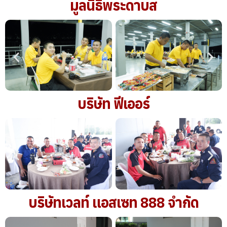
มูลนิธิพระดาบส
บริษัท ฟีเออร์
บริษัทเวลท์ แอสเซท 888 จำกัด