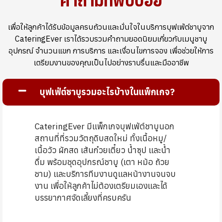
คำถามที่พบบ่อย
เพื่อให้ลูกค้าได้รับข้อมูลครบถ้วนและมั่นใจในบริการบุฟเฟ่ต์ชาบูจาก
CateringEver เราได้รวบรวมคำถามยอดนิยมเกี่ยวกับเมนูชาบู
อุปกรณ์ จำนวนแขก การบริการ และเงื่อนไขการจอง เพื่อช่วยให้การ
เตรียมงานของคุณเป็นไปอย่างราบรื่นและมืออาชีพ
บุฟเฟ่ต์ชาบูรวมอะไรบ้างในแพ็กเกจ?
CateringEver มีแพ็กเกจบุฟเฟ่ต์ชาบูนอก
สถานที่ที่รวมวัตถุดิบสดใหม่ ทั้งเนื้อหมู/
เนื้อวัว ผักสด เส้นก๋วยเตี๋ยว น้ำซุป และน้ำ
ดื่ม พร้อมชุดอุปกรณ์ชาบู (เตา หม้อ ถ้วย
ชาม) และบริการทีมงานดูแลหน้างานจนจบ
งาน เพื่อให้ลูกค้าไม่ต้องเตรียมเองและได้
บรรยากาศจัดเลี้ยงที่ครบครัน