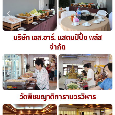
บริษัท เอส.อาร์. แสตมป์ปิ้ง พลัส
จำกัด
วัดพิชยญาติการามวรวิหาร