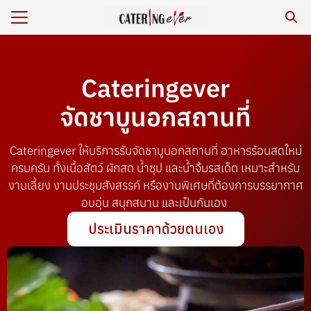
Cateringever
ร
จัดชาบูนอกสถานที่
หาร/รีวิว
เรา
Cateringever ให้บริการรับจัดชาบูนอกสถานที่ อาหารร้อนสดใหม่
กับเรา
ครบครัน ทั้งเนื้อสัตว์ ผักสด น้ำซุป และน้ำจิ้มรสเด็ด เหมาะสำหรับ
งานเลี้ยง งานประชุมสังสรรค์ หรืองานพิเศษที่ต้องการบรรยากาศ
ยสิ่งแวดล้อม
อบอุ่น สนุกสนาน และเป็นกันเอง
าม
ประเมินราคาด้วยตนเอง
เรา