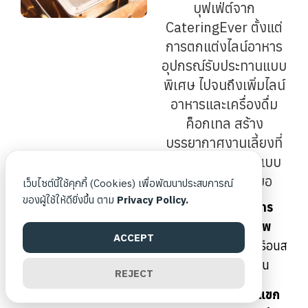
บุฟเฟ่ต์จาก
CateringEver ตั้งแต่
การตกแต่งไลน์อาหาร
อุปกรณ์รับประทานแบบ
พิเศษ ไปจนถึงเพิ่มไลน์
อาหารและเครื่องดื่ม
ค็อกเทล สร้าง
บรรยากาศงานเลี้ยงที่
สวยงามสมบูรณ์แบบ
ปรึกษาเราได้เสมอ
เว็บไซต์นี้ใช้คุกกี้ (Cookies) เพื่อพัฒนาประสบการณ์
ของผู้ใช้ให้ดียิ่งขึ้น ตาม
Privacy Policy.
ตกแต่งไลน์อาหาร
ด้วยผ้าคลุมสุภาพ
ACCEPT
พร้อมภาชนะอุ่นร้อนส
แตนเลสมาตรฐาน
REJECT
อุปกรณ์สำหรับแขก