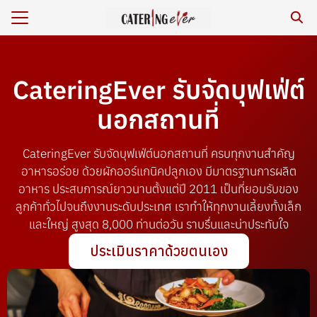
CateringEver รับจัดบุฟเฟ่ต์
ร
นอกสถานที่
หาร/รีวิว
เรา
CateringEver รับจัดบุฟเฟ่ต์นอกสถานที่ ครบทุกงานสำคัญ
กับเรา
อาหารอร่อย ด้วยผักออร์แกนิคปลูกเอง มีมาตรฐานการผลิต
อาหาร ประสบการณ์ยาวนานตั้งแต่ปี 2011 เป็นที่ยอมรับของ
ยสิ่งแวดล้อม
ลูกค้าทั่วไปจนถึงงานระดับประเทศ เราทำให้ทุกงานเลี้ยงทั้งเล็ก
าม
และใหญ่ สูงสุด 8,000 ท่านต่อวัน ราบรื่นและน่าประทับใจ
เรา
ประเมินราคาด้วยตนเอง