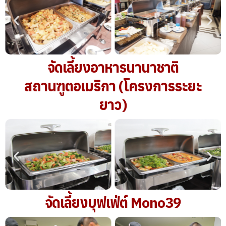
จัดเลี้ยงอาหารนานาชาติ
สถานฑูตอเมริกา (โครงการระยะ
ยาว)
จัดเลี้ยงบุฟเฟ่ต์ Mono39