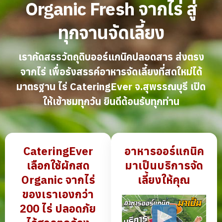
Organic Fresh จากไร่ สู่
ทุกจานจัดเลี้ยง
เราคัดสรรวัตถุดิบออร์แกนิคปลอดสาร ส่งตรง
จากไร่ เพื่อรังสรรค์อาหารจัดเลี้ยงที่สดใหม่ได้
มาตรฐาน ไร่ CateringEver จ.สุพรรณบุรี เปิด
ให้เข้าชมทุกวัน ยินดีต้อนรับทุกท่าน
CateringEver
อาหารออร์แกนิค
เลือกใช้ผักสด
มาเป็นบริการจัด
Organic
จากไร่
เลี้ยงให้คุณ
ของเราเองกว่า
200 ไร่ ปลอดภัย