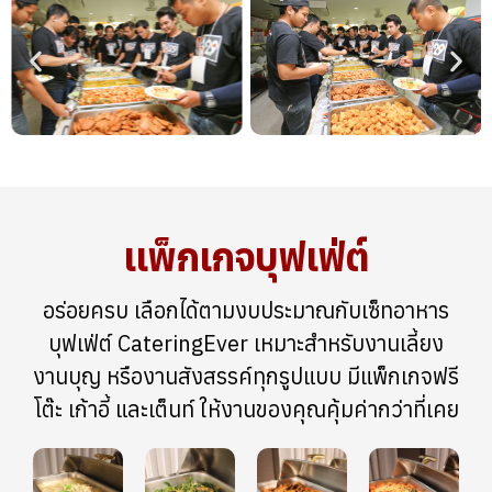
แพ็กเกจบุฟเฟ่ต์
อร่อยครบ เลือกได้ตามงบประมาณกับเซ็ทอาหาร
บุฟเฟ่ต์ CateringEver เหมาะสำหรับงานเลี้ยง
งานบุญ หรืองานสังสรรค์ทุกรูปแบบ มีแพ็กเกจฟรี
โต๊ะ เก้าอี้ และเต็นท์ ให้งานของคุณคุ้มค่ากว่าที่เคย